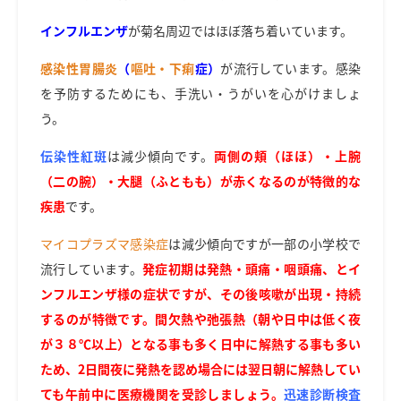
インフルエンザ
が菊名周辺ではほぼ落ち着いています。
感染性胃腸炎
（
嘔吐・
下痢
症）
が流行しています。感染
を予防するためにも、手洗い・うがいを心がけましょ
う。
伝染性紅斑
は減少傾向です。
両側の頬（ほほ）・上腕
（二の腕）・大腿（ふともも）が赤くなるのが特徴的な
疾患
です。
マイコプラズマ感染症
は減少傾向ですが一部の小学校で
流行しています。
発症初期は発熱・頭痛・咽頭痛、とイ
ンフルエンザ様の症状ですが、その後咳嗽が出現・持続
するのが特徴です。間欠熱や弛張熱（朝や日中は低く夜
が３８℃以上）となる事も多く日中に解熱する事も多い
ため、2日間夜に発熱を認め場合には翌日朝に解熱してい
ても午前中に医療機関を受診しましょう。
迅速診断
検査