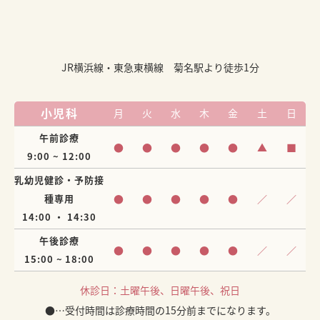
JR横浜線・東急東横線 菊名駅より徒歩1分
小児科
月
火
水
木
金
土
日
午前診療
●
●
●
●
●
▲
■
9:00 ~ 12:00
乳幼児健診・予防接
種専用
●
●
●
●
●
／
／
14:00 ・ 14:30
午後診療
●
●
●
●
●
／
／
15:00 ~ 18:00
休診日：土曜午後、日曜午後、祝日
●…受付時間は診療時間の15分前までになります。