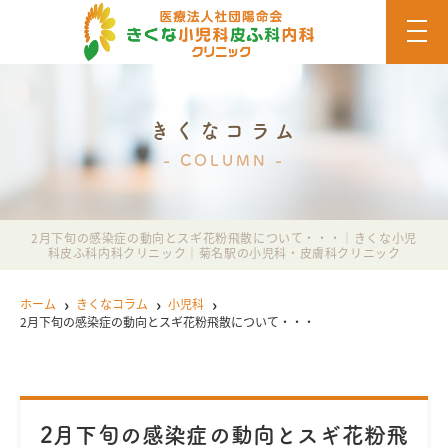
t
o
g
g
l
e
n
きくなコラム
a
v
COLUMN
i
g
a
t
i
2月下旬の感染症の動向とスギ花粉飛散について・・・｜きくな小児
o
科皮ふ科内科クリニック｜菊名駅の小児科・皮膚科クリニック
n
ホーム
きくなコラム
小児科
2月下旬の感染症の動向とスギ花粉飛散について・・・
2月下旬の感染症の動向とスギ花粉飛