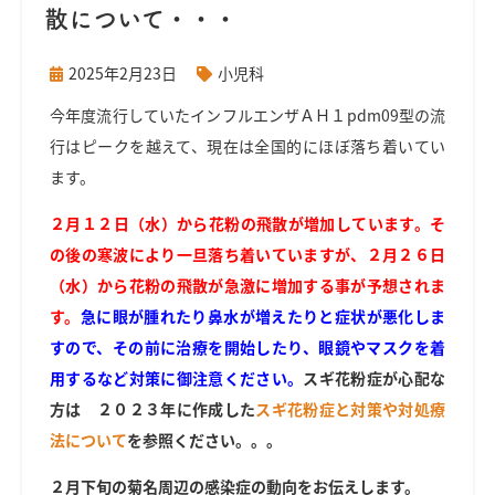
散について・・・
2025年2月23日
小児科
今年度流行していたインフルエンザＡＨ１pdm09型の流
行はピークを越えて、現在は全国的にほぼ落ち着いてい
ます。
２月１２日（水）から花粉の飛散が増加しています。そ
の後の寒波により一旦落ち着いていますが、２月２６日
（水）から花粉の飛散が急激に増加する事が予想されま
す。
急に眼が腫れたり鼻水が増えたりと症状が悪化しま
すので、その前に治療を開始したり、眼鏡やマスクを着
用するなど対策に御注意ください。
スギ花粉症が心配な
方は ２０２３年に作成した
スギ花粉症と対策や対処療
法について
を参照ください。。。
２月下旬の菊名周辺の感染症の動向をお伝えします。