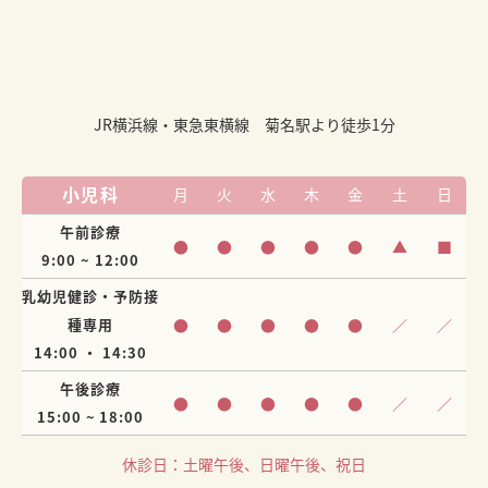
JR横浜線・東急東横線 菊名駅より徒歩1分
小児科
月
火
水
木
金
土
日
午前診療
●
●
●
●
●
▲
■
9:00 ~ 12:00
乳幼児健診・予防接
種専用
●
●
●
●
●
／
／
14:00 ・ 14:30
午後診療
●
●
●
●
●
／
／
15:00 ~ 18:00
休診日：土曜午後、日曜午後、祝日