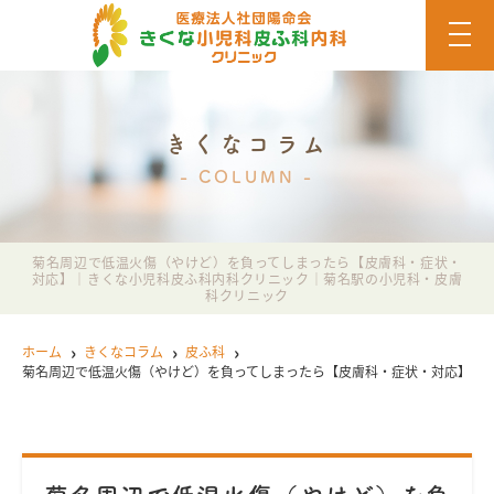
t
o
g
g
l
e
n
きくなコラム
a
v
COLUMN
i
g
a
t
i
菊名周辺で低温火傷（やけど）を負ってしまったら【皮膚科・症状・
o
対応】｜きくな小児科皮ふ科内科クリニック｜菊名駅の小児科・皮膚
n
科クリニック
ホーム
きくなコラム
皮ふ科
菊名周辺で低温火傷（やけど）を負ってしまったら【皮膚科・症状・対応】