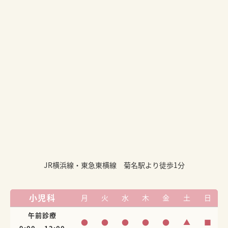
JR横浜線・東急東横線 菊名駅より徒歩1分
小児科
月
火
水
木
金
土
日
午前診療
●
●
●
●
●
▲
■