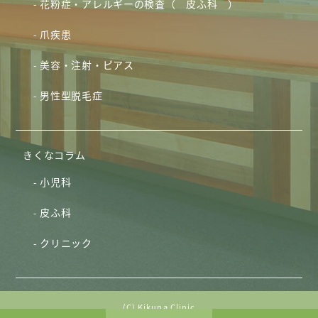
花粉症・アレルギーの検査（ 皮ふ科 ）
爪疾患
美容・注射・ピアス
男性型脱毛症
きくなコラム
小児科
皮ふ科
クリニック
(C) Kikuna Clinic