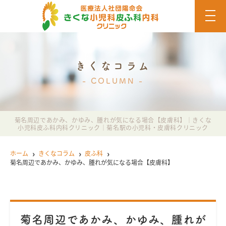
t
o
g
g
l
e
n
きくなコラム
a
v
COLUMN
i
g
a
t
i
菊名周辺であかみ、かゆみ、腫れが気になる場合【皮膚科】｜きくな
o
小児科皮ふ科内科クリニック｜菊名駅の小児科・皮膚科クリニック
n
ホーム
きくなコラム
皮ふ科
菊名周辺であかみ、かゆみ、腫れが気になる場合【皮膚科】
菊名周辺であかみ、かゆみ、腫れが