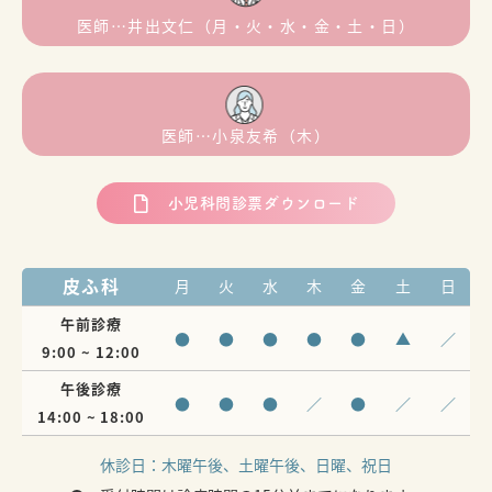
医師…井出文仁（月・火・水・金・土・日）
医師…小泉友希（木）
小児科問診票ダウンロード
皮ふ科
月
火
水
木
金
土
日
午前診療
●
●
●
●
●
▲
／
9:00 ~ 12:00
午後診療
●
●
●
／
●
／
／
14:00 ~ 18:00
休診日：
木曜午後、土曜午後、日曜、祝日