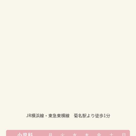
JR横浜線・東急東横線 菊名駅より徒歩1分
小児科
月
火
水
木
金
土
日