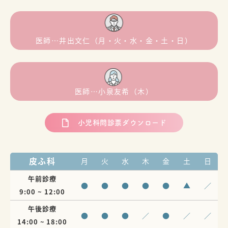
医師…井出文仁（月・火・水・金・土・日）
医師…小泉友希（木）
小児科問診票ダウンロード
皮ふ科
月
火
水
木
金
土
日
午前診療
●
●
●
●
●
▲
／
9:00 ~ 12:00
午後診療
●
●
●
／
●
／
／
14:00 ~ 18:00