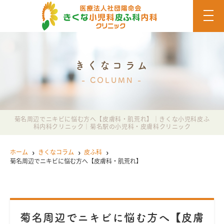
t
o
g
g
l
e
n
きくなコラム
a
v
COLUMN
i
g
a
t
i
菊名周辺でニキビに悩む方へ【皮膚科・肌荒れ】｜きくな小児科皮ふ
o
科内科クリニック｜菊名駅の小児科・皮膚科クリニック
n
ホーム
きくなコラム
皮ふ科
菊名周辺でニキビに悩む方へ【皮膚科・肌荒れ】
菊名周辺でニキビに悩む方へ【皮膚