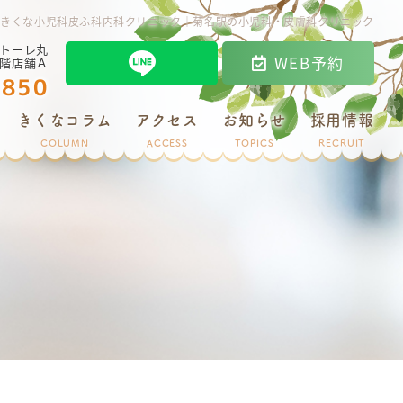
｜きくな小児科皮ふ科内科クリニック｜菊名駅の小児科・皮膚科クリニック
ストーレ丸
WEB予約
1階店舗Ａ
6850
きくなコラム
アクセス
お知らせ
採用情報
COLUMN
ACCESS
TOPICS
RECRUIT