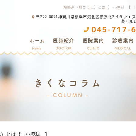
解熱剤（熱さまし）とは【 小児科 】
〒222-0021神奈川県横浜市港北区篠原北2-4-5 ウエ
菱ビル
045-717-
ホーム
医師紹介
医院案内
診療案内
Home
DOCTOR
CLINIC
MEDICAL
きくなコラム
COLUMN
し）とは【 小児科 】