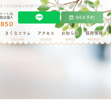
n 2024｜きくな小児科皮ふ科内科クリニック｜菊名駅の小児科・皮膚科クリニック
ストーレ丸
WEB予約
1階店舗Ａ
6850
きくなコラム
アクセス
お知らせ
採用情報
COLUMN
ACCESS
TOPICS
RECRUIT