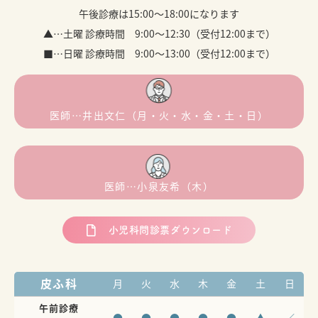
午後診療は15:00～18:00になります
▲…土曜 診療時間 9:00～12:30（受付12:00まで）
■…日曜 診療時間 9:00～13:00（受付12:00まで）
医師…井出文仁（月・火・水・金・土・日）
医師…小泉友希（木）
小児科問診票ダウンロード
皮ふ科
月
火
水
木
金
土
日
午前診療
●
●
●
●
●
▲
／