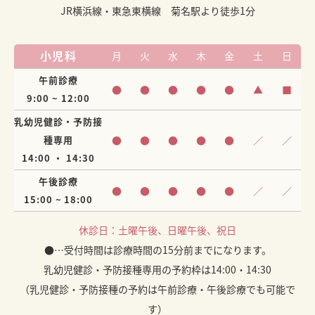
JR横浜線・東急東横線 菊名駅より徒歩1分
小児科
月
火
水
木
金
土
日
午前診療
●
●
●
●
●
▲
■
9:00 ~ 12:00
乳幼児健診・予防接
種専用
●
●
●
●
●
／
／
14:00 ・ 14:30
午後診療
●
●
●
●
●
／
／
15:00 ~ 18:00
休診日：土曜午後、日曜午後、祝日
●…受付時間は診療時間の15分前までになります。
乳幼児健診・予防接種専用の予約枠は14:00・14:30
（乳児健診・予防接種の予約は午前診療・午後診療でも可能で
す）