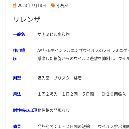
2023年7月18日
小児科
リレンザ
一般名
ザナミビル水和物
作用機
A型・B型インフルエンザウイルスのノイラミニダ
序
感染した細胞からのウイルス遊離を抑制し、ウイ
剤型
吸入薬 ブリスター装着
用法
１回２吸入 １日２回 ５日間 計２０回吸入
耐性株の出現
耐性株の発現なし
効果
発熱期間：１～２日間の短縮 ウイルス排出期