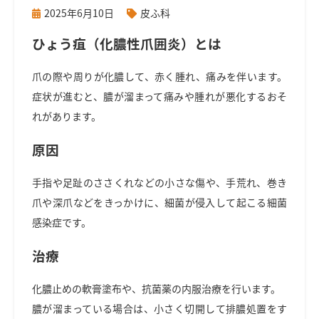
2025年6月10日
皮ふ科
ひょう疽（化膿性爪囲炎）とは
爪の際や周りが化膿して、赤く腫れ、痛みを伴います。
症状が進むと、膿が溜まって痛みや腫れが悪化するおそ
れがあります。
原因
手指や足趾のささくれなどの小さな傷や、手荒れ、巻き
爪や深爪などをきっかけに、細菌が侵入して起こる細菌
感染症です。
治療
化膿止めの軟膏塗布や、抗菌薬の内服治療を行います。
膿が溜まっている場合は、小さく切開して排膿処置をす