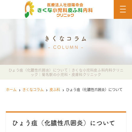
t
o
g
g
l
e
n
きくなコラム
a
v
COLUMN
i
g
a
t
i
ひょう疽（化膿性爪囲炎）について｜きくな小児科皮ふ科内科クリニ
o
ック｜菊名駅の小児科・皮膚科クリニック
n
ホーム
きくなコラム
皮ふ科
ひょう疽（化膿性爪囲炎）について
ひょう疽（化膿性爪囲炎）について