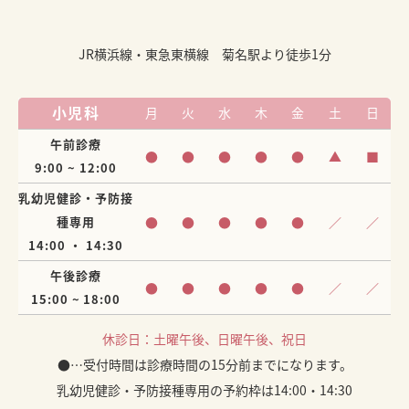
JR横浜線・東急東横線 菊名駅より徒歩1分
小児科
月
火
水
木
金
土
日
午前診療
●
●
●
●
●
▲
■
9:00 ~ 12:00
乳幼児健診・予防接
種専用
●
●
●
●
●
／
／
14:00 ・ 14:30
午後診療
●
●
●
●
●
／
／
15:00 ~ 18:00
休診日：土曜午後、日曜午後、祝日
●…受付時間は診療時間の15分前までになります。
乳幼児健診・予防接種専用の予約枠は14:00・14:30