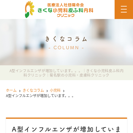
t
o
g
g
l
e
n
きくなコラム
a
v
COLUMN
i
g
a
t
i
A型インフルエンザが増加しています。。。｜きくな小児科皮ふ科内
o
科クリニック｜菊名駅の小児科・皮膚科クリニック
n
ホーム
きくなコラム
小児科
A型インフルエンザが増加しています。。。
A型インフルエンザが増加していま