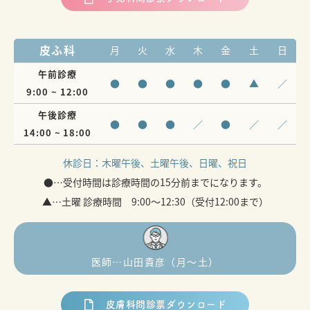
皮ふ科
月
火
水
木
金
土
日
午前診療
●
●
●
●
●
▲
／
9:00 ~ 12:00
午後診療
●
●
●
／
●
／
／
14:00 ~ 18:00
休診日：
木曜午後、土曜午後、日曜、祝日
●…受付時間は診療時間の15分前までになります。
▲…土曜 診療時間 9:00～12:30（受付12:00まで）
医師…山田貴彦（月〜土）
皮膚科問診票ダウンロード