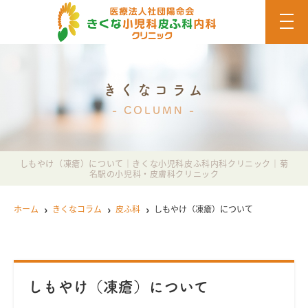
t
o
g
g
l
e
n
きくなコラム
a
v
COLUMN
i
g
a
t
i
しもやけ（凍瘡）について｜きくな小児科皮ふ科内科クリニック｜菊
o
名駅の小児科・皮膚科クリニック
n
ホーム
きくなコラム
皮ふ科
しもやけ（凍瘡）について
しもやけ（凍瘡）について