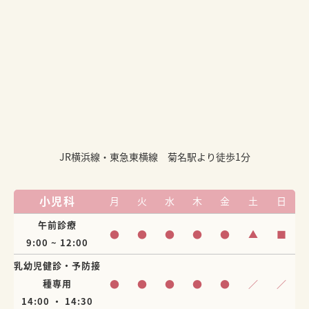
JR横浜線・東急東横線 菊名駅より徒歩1分
小児科
月
火
水
木
金
土
日
午前診療
●
●
●
●
●
▲
■
9:00 ~ 12:00
乳幼児健診・予防接
種専用
●
●
●
●
●
／
／
14:00 ・ 14:30