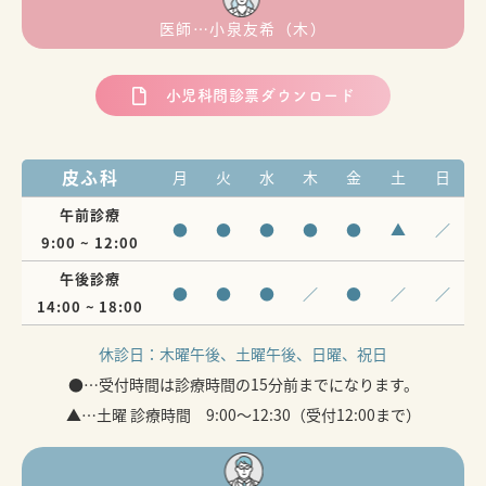
医師…小泉友希（木）
小児科問診票ダウンロード
皮ふ科
月
火
水
木
金
土
日
午前診療
●
●
●
●
●
▲
／
9:00 ~ 12:00
午後診療
●
●
●
／
●
／
／
14:00 ~ 18:00
休診日：
木曜午後、土曜午後、日曜、祝日
●…受付時間は診療時間の15分前までになります。
▲…土曜 診療時間 9:00～12:30（受付12:00まで）